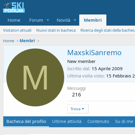
Home
Forum
Novità
Membri
Visitatori attuali
Nuovi stati in bacheca
Ricerca degli stati della bachec
Home
Membri
MaxskiSanremo
M
New member
Iscritto dal
15 Aprile 2009
Ultima volta visto
15 Febbraio 
Messaggi
216
Trova
Bacheca del profilo
Ultime attività
Contenuto
Su di me