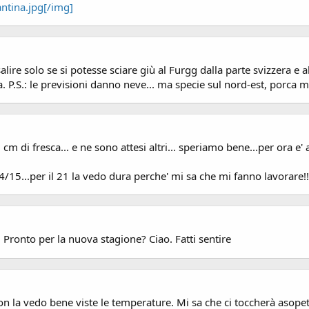
ntina.jpg[/img]
alire solo se si potesse sciare giù al Furgg dalla parte svizzera e 
P.S.: le previsioni danno neve... ma specie sul nord-est, porca mi
cm di fresca... e ne sono attesi altri... speriamo bene...per ora e' a
4/15...per il 21 la vedo dura perche' mi sa che mi fanno lavorare!
Pronto per la nuova stagione? Ciao. Fatti sentire
n la vedo bene viste le temperature. Mi sa che ci toccherà asope