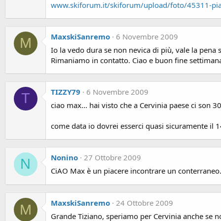
www.skiforum.it/skiforum/upload/foto/45311-pia
MaxskiSanremo
6 Novembre 2009
M
Io la vedo dura se non nevica di più, vale la pena s
Rimaniamo in contatto. Ciao e buon fine settimana. 
TIZZY79
6 Novembre 2009
T
ciao max... hai visto che a Cervinia paese ci son 30 
come data io dovrei esserci quasi sicuramente il 1
Nonino
27 Ottobre 2009
N
CiAO Max è un piacere incontrare un conterraneo. 
MaxskiSanremo
24 Ottobre 2009
M
Grande Tiziano, speriamo per Cervinia anche se no