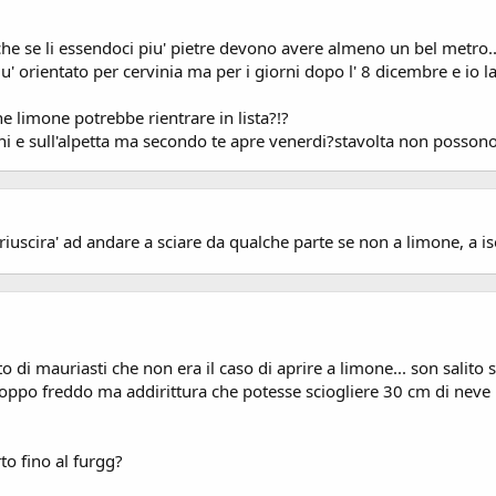
he se li essendoci piu' pietre devono avere almeno un bel metro...p
orientato per cervinia ma per i giorni dopo l' 8 dicembre e io lav
 limone potrebbe rientrare in lista?!?
 e sull'alpetta ma secondo te apre venerdi?stavolta non possono p
iuscira' ad andare a sciare da qualche parte se non a limone, a is
di mauriasti che non era il caso di aprire a limone... son salito s
oppo freddo ma addirittura che potesse sciogliere 30 cm di neve 
to fino al furgg?