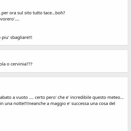
er ora sul sito tutto tace...boh?
orero'....
iu' sbagliare!!!
ola o cervinia???
abato a vuoto .... certo pero' che e' incredibile questo meteo...
in una notte!!!!neanche a maggio e' successa una cosa del