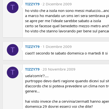
TIZZY79
2 Dicembre 2009
T
ho visto che a isola non sono messi maluccio...anc
a marco ho mandato un sms ieri sera sembrava piu' 
se apre per me l'ideale sarebbe sabato a isola
certo se facesse quel benedetto mezzo metro anche
ho visto che stanno lavorando per bene sul pancani
TIZZY79
1 Dicembre 2009
T
ciao!!! secondo te sabato domenica o martedi 8 si r
TIZZY79
20 Novembre 2009
T
uela'com'e'?....
purtroppo devo darti ragione quando dicevi sul sito 
d'accordo che si poteva prevedere un clima non tr
genere...
hai visto invece che a cervinia/zermatt hanno aper
domenica 29 dovrei esserci voi che dite?