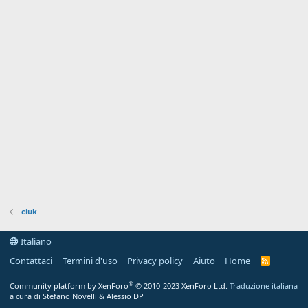
ciuk
Italiano
Contattaci
Termini d'uso
Privacy policy
Aiuto
Home
R
S
S
®
Community platform by XenForo
© 2010-2023 XenForo Ltd.
Traduzione italiana
a cura di Stefano Novelli & Alessio DP