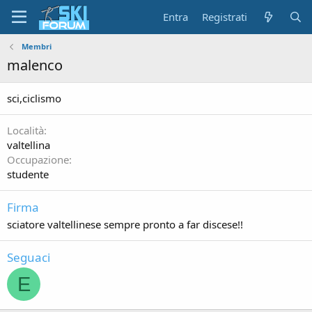
Entra
Registrati
Membri
malenco
sci,ciclismo
Località
valtellina
Occupazione
studente
Firma
sciatore valtellinese sempre pronto a far discese!!
Seguaci
E