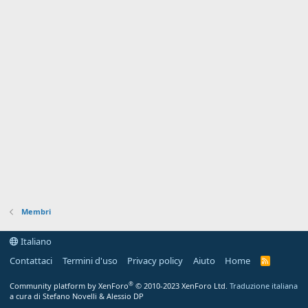
Membri
Italiano
Contattaci
Termini d'uso
Privacy policy
Aiuto
Home
R
S
S
®
Community platform by XenForo
© 2010-2023 XenForo Ltd.
Traduzione italiana
a cura di Stefano Novelli & Alessio DP