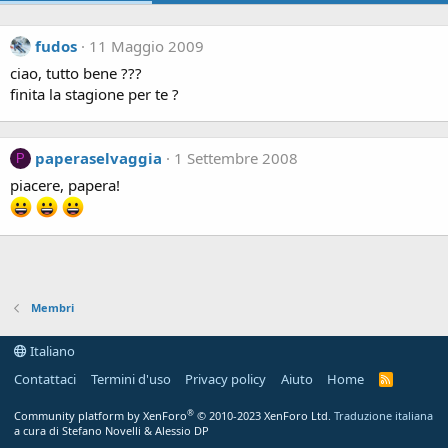
fudos
11 Maggio 2009
ciao, tutto bene ???
finita la stagione per te ?
paperaselvaggia
1 Settembre 2008
P
piacere, papera!
Membri
Italiano
Contattaci
Termini d'uso
Privacy policy
Aiuto
Home
R
S
S
®
Community platform by XenForo
© 2010-2023 XenForo Ltd.
Traduzione italiana
a cura di Stefano Novelli & Alessio DP