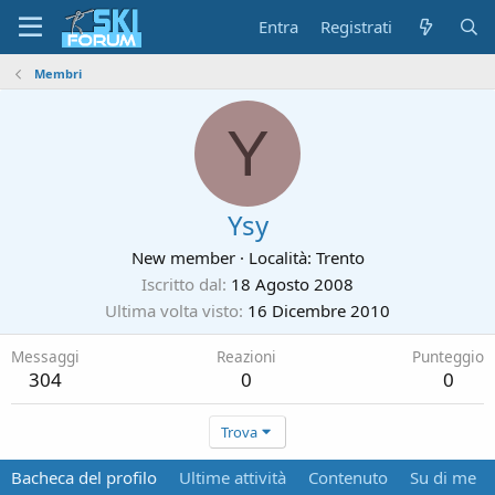
Entra
Registrati
Membri
Y
Ysy
New member
·
Località:
Trento
Iscritto dal
18 Agosto 2008
Ultima volta visto
16 Dicembre 2010
Messaggi
Reazioni
Punteggio
304
0
0
Trova
Bacheca del profilo
Ultime attività
Contenuto
Su di me