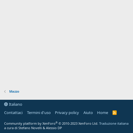
Mazzo
Italiano
Contattaci
Termini d'uso
Privacy policy
Aiuto
Home
R
S
S
®
Community platform by XenForo
© 2010-2023 XenForo Ltd.
Traduzione italiana
a cura di Stefano Novelli & Alessio DP