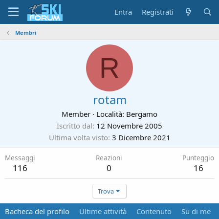
Entra
Registrati
Membri
R
rotam
Member
·
Località:
Bergamo
Iscritto dal
12 Novembre 2005
Ultima volta visto
3 Dicembre 2021
Messaggi
Reazioni
Punteggio
116
0
16
Trova
Bacheca del profilo
Ultime attività
Contenuto
Su di me