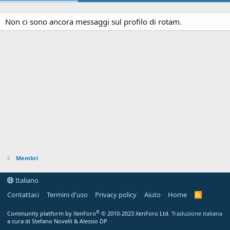
Non ci sono ancora messaggi sul profilo di rotam.
Membri
Italiano
Contattaci
Termini d'uso
Privacy policy
Aiuto
Home
R
S
S
®
Community platform by XenForo
© 2010-2023 XenForo Ltd.
Traduzione italiana
a cura di Stefano Novelli & Alessio DP