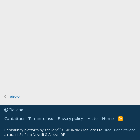
pisolo
Italiano
Contattaci
Termini d'uso
Privacy policy
Aiuto
Home
R
S
S
®
Community platform by XenForo
© 2010-2023 XenForo Ltd.
Traduzione italiana
a cura di Stefano Novelli & Alessio DP