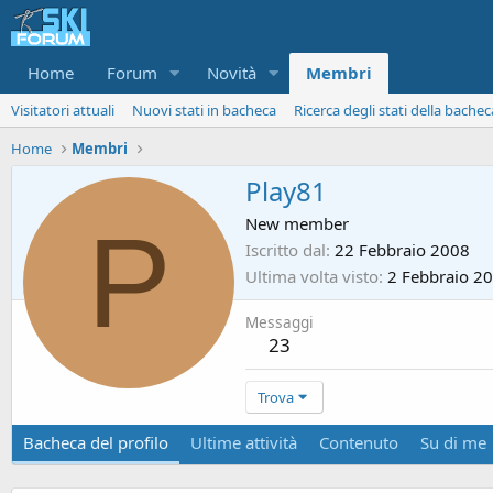
Home
Forum
Novità
Membri
Visitatori attuali
Nuovi stati in bacheca
Ricerca degli stati della bachec
Home
Membri
Play81
P
New member
Iscritto dal
22 Febbraio 2008
Ultima volta visto
2 Febbraio 2
Messaggi
23
Trova
Bacheca del profilo
Ultime attività
Contenuto
Su di me