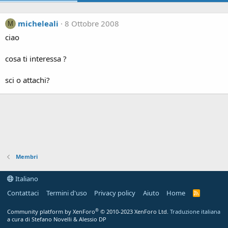
micheleali
8 Ottobre 2008
M
ciao
cosa ti interessa ?
sci o attachi?
Membri
Italiano
Contattaci
Termini d'uso
Privacy policy
Aiuto
Home
R
S
S
®
Community platform by XenForo
© 2010-2023 XenForo Ltd.
Traduzione italiana
a cura di Stefano Novelli & Alessio DP