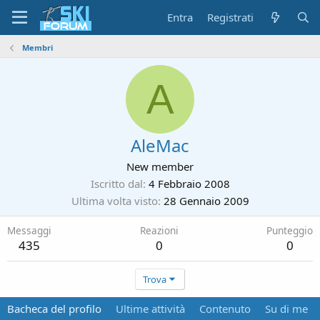
Entra
Registrati
Membri
A
AleMac
New member
Iscritto dal
4 Febbraio 2008
Ultima volta visto
28 Gennaio 2009
Messaggi
Reazioni
Punteggio
435
0
0
Trova
Bacheca del profilo
Ultime attività
Contenuto
Su di me