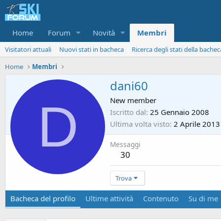
Home
Forum
Novità
Membri
Visitatori attuali
Nuovi stati in bacheca
Ricerca degli stati della bachec
Home
Membri
dani60
D
New member
Iscritto dal
25 Gennaio 2008
Ultima volta visto
2 Aprile 2013
Messaggi
30
Trova
Bacheca del profilo
Ultime attività
Contenuto
Su di me