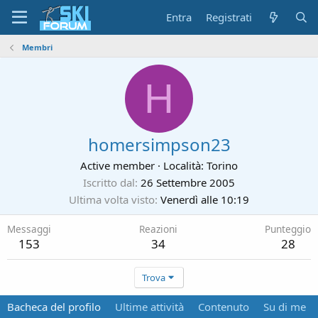
Entra
Registrati
Membri
H
homersimpson23
Active member
·
Località:
Torino
Iscritto dal
26 Settembre 2005
Ultima volta visto
Venerdì alle 10:19
Messaggi
Reazioni
Punteggio
153
34
28
Trova
Bacheca del profilo
Ultime attività
Contenuto
Su di me