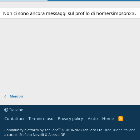
Non ci sono ancora messaggi sul profilo di homersimpson23.
Membri
Italiano
Contattaci
Termini d'uso
Privacy policy
Aiuto
Home
R
S
S
®
Community platform by XenForo
© 2010-2023 XenForo Ltd.
Traduzione italiana
a cura di Stefano Novelli & Alessio DP