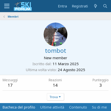
Entra
Registrati
Membri
tombot
New member
Iscritto dal
11 Marzo 2025
Ultima volta visto
24 Agosto 2025
Messaggi
Reazioni
Punteggio
17
14
3
Trova
Bacheca del profilo
Ultime attività
Contenuto
Su di me