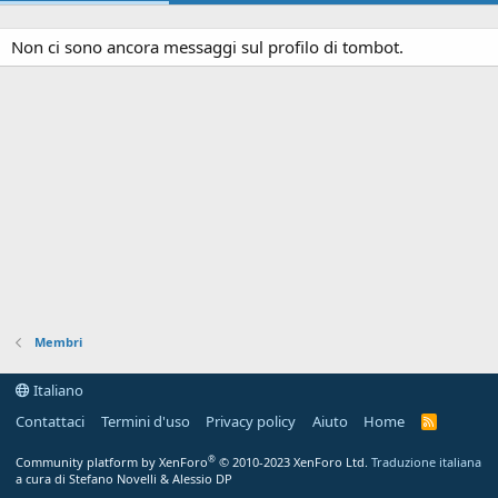
Non ci sono ancora messaggi sul profilo di tombot.
Membri
Italiano
Contattaci
Termini d'uso
Privacy policy
Aiuto
Home
R
S
S
®
Community platform by XenForo
© 2010-2023 XenForo Ltd.
Traduzione italiana
a cura di Stefano Novelli & Alessio DP