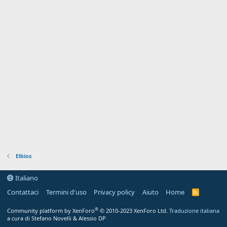
Elbios
Italiano
Contattaci
Termini d'uso
Privacy policy
Aiuto
Home
R
S
S
®
Community platform by XenForo
© 2010-2023 XenForo Ltd.
Traduzione italiana
a cura di Stefano Novelli & Alessio DP