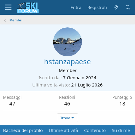
Entra
Registrati
Membri
hstanzapaese
Member
Iscritto dal
7 Gennaio 2024
Ultima volta visto
21 Luglio 2026
Messaggi
Reazioni
Punteggio
47
46
18
Trova
Bacheca del profilo
Ultime attività
Contenuto
Su di me