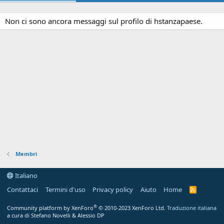
Non ci sono ancora messaggi sul profilo di hstanzapaese.
Membri
Italiano
Contattaci
Termini d'uso
Privacy policy
Aiuto
Home
R
S
S
®
Community platform by XenForo
© 2010-2023 XenForo Ltd.
Traduzione italiana
a cura di Stefano Novelli & Alessio DP