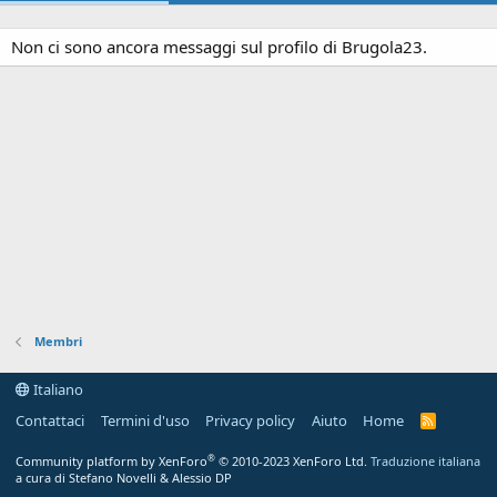
Non ci sono ancora messaggi sul profilo di Brugola23.
Membri
Italiano
Contattaci
Termini d'uso
Privacy policy
Aiuto
Home
R
S
S
®
Community platform by XenForo
© 2010-2023 XenForo Ltd.
Traduzione italiana
a cura di Stefano Novelli & Alessio DP