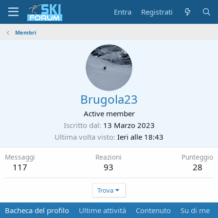
Entra
Registrati
Membri
Brugola23
Active member
Iscritto dal
13 Marzo 2023
Ultima volta visto
Ieri alle 18:43
Messaggi
Reazioni
Punteggio
117
93
28
Trova
Bacheca del profilo
Ultime attività
Contenuto
Su di me