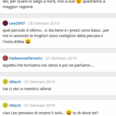
leo, per sciare io salgo a nord, non a sud
quest'anno a
maggior ragione.
Leo2007
28 Gennaio 2010
L
quel periodo è ottimo , si sta bene e i prezzi sono bassi...per
me in assoluto le migliori sono castiglion della pescaia e
l'isola d'elba
Fedesnowfanatic
27 Gennaio 2010
F
aspetta che torniamo noi stessi e poi ne parliamo....
iMach
25 Gennaio 2010
I
Vai ci sto! a risentirci allora!
iMach
25 Gennaio 2010
I
ciao Leo pensavo di essere il solo...
tu di dove sei?