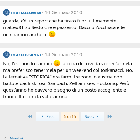
marcussiena
14 Gennaio 2010
M
guarda, c'è un report che ha tirato fuori ultimamente
matteo81 su Sesto che è pazzesco. Dacci un'occhiata e te
neinnamori anche te
marcussiena
14 Gennaio 2010
M
No, l'est non lo cambio
la zona del civetta vorrei farmela
ma preferisco tenermela per un weekend coi toskanacci. No,
l'alternativa "STORICA" era farmi tre zone in austria non
battute dagli skifosi: Saalbach, Zell am see, Hockonig. Però
quest'anno ho davvero bisogno di un posto accogliente e
tranquillo comela valle aurina.
Primo
Ultimo
Prec.
5 di 15
Succ.
Membri