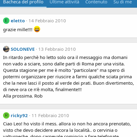
Bacheca del profilo
Ultime attività
Contenuto
Su di me
eletto
14 Febbraio 2010
E
grazie mille!!!!
SOLONEVE
13 Febbraio 2010
In ritardo perchè ho letto solo ora il messaggio ma domani
non vado a sciare, sono dalle parti di Roma per una visita.
Questa stagione per me è molto "particolare" ma spero di
potermi organizzare per riuscire a farmi qualche sciata prima
che la neve lasci il posto al verde dei prati. Buon divertimento,
di neve ora ce n'è molta, finalmente!!!
Alla prossima. Rob
ricky92
11 Febbraio 2010
R
Ciao Leo! ho visto il mess. allora io non ho ancora prenotato,
visto che devo decidere ancora la località.. o cervinia o
valturneche. dopo carnevale comincio a fare telefonate.