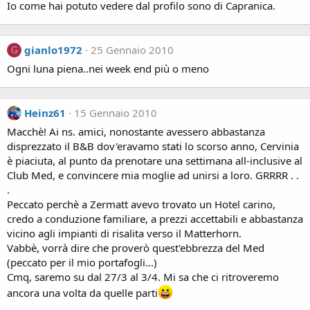
Io come hai potuto vedere dal profilo sono di Capranica.
gianlo1972
25 Gennaio 2010
G
Ogni luna piena..nei week end più o meno
Heinz61
15 Gennaio 2010
Macchè! Ai ns. amici, nonostante avessero abbastanza
disprezzato il B&B dov'eravamo stati lo scorso anno, Cervinia
è piaciuta, al punto da prenotare una settimana all-inclusive al
Club Med, e convincere mia moglie ad unirsi a loro. GRRRR . .
.
Peccato perchè a Zermatt avevo trovato un Hotel carino,
credo a conduzione familiare, a prezzi accettabili e abbastanza
vicino agli impianti di risalita verso il Matterhorn.
Vabbè, vorrà dire che proverò quest'ebbrezza del Med
(peccato per il mio portafogli...)
Cmq, saremo su dal 27/3 al 3/4. Mi sa che ci ritroveremo
ancora una volta da quelle parti