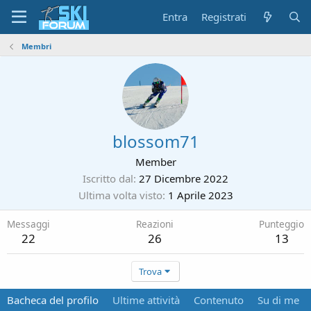
Entra
Registrati
Membri
blossom71
Member
Iscritto dal
27 Dicembre 2022
Ultima volta visto
1 Aprile 2023
Messaggi
Reazioni
Punteggio
22
26
13
Trova
Bacheca del profilo
Ultime attività
Contenuto
Su di me