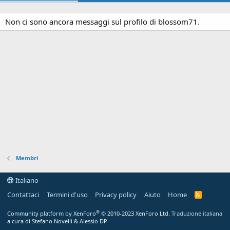
Non ci sono ancora messaggi sul profilo di blossom71.
Membri
Italiano
Contattaci
Termini d'uso
Privacy policy
Aiuto
Home
R
S
S
®
Community platform by XenForo
© 2010-2023 XenForo Ltd.
Traduzione italiana
a cura di Stefano Novelli & Alessio DP