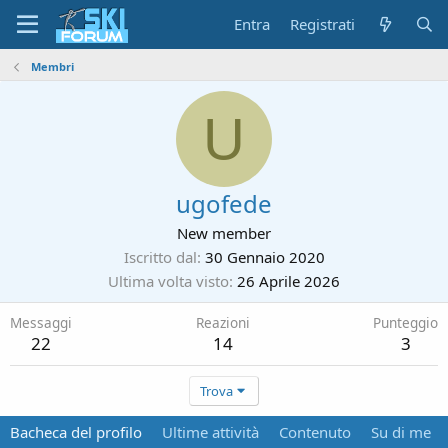
Entra
Registrati
Membri
U
ugofede
New member
Iscritto dal
30 Gennaio 2020
Ultima volta visto
26 Aprile 2026
Messaggi
Reazioni
Punteggio
22
14
3
Trova
Bacheca del profilo
Ultime attività
Contenuto
Su di me