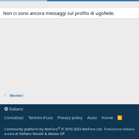
Non ci sono ancora messaggi sul profilo di ugofede.
Membri
Italiano
Contattaci
Termini d'uso
Privacy policy
Aiuto
Home
R
S
S
®
Community platform by XenForo
© 2010-2023 XenForo Ltd.
Traduzione italiana
a cura di Stefano Novelli & Alessio DP