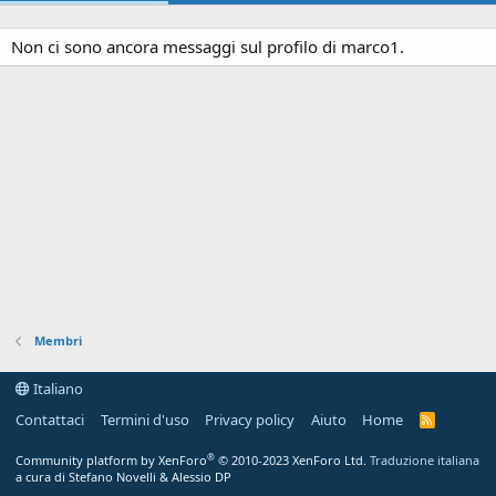
Non ci sono ancora messaggi sul profilo di marco1.
Membri
Italiano
Contattaci
Termini d'uso
Privacy policy
Aiuto
Home
R
S
S
®
Community platform by XenForo
© 2010-2023 XenForo Ltd.
Traduzione italiana
a cura di Stefano Novelli & Alessio DP