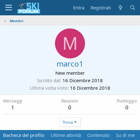
Entra
Registrati
Membri
M
marco1
New member
Iscritto dal
16 Dicembre 2018
Ultima volta visto
16 Dicembre 2018
Messaggi
Reazioni
Punteggio
1
0
0
Trova
Bacheca del profilo
Ultime attività
Contenuto
Su di me