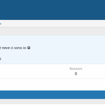
a
è neve ci sono io 😁
1
Reazioni
0