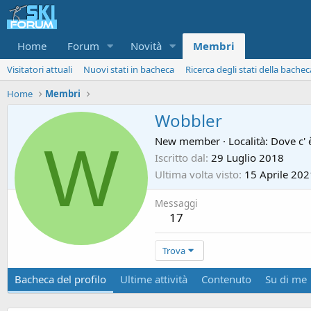
Home
Forum
Novità
Membri
Visitatori attuali
Nuovi stati in bacheca
Ricerca degli stati della bachec
Home
Membri
Wobbler
W
New member
·
Località:
Dove c' 
Iscritto dal
29 Luglio 2018
Ultima volta visto
15 Aprile 202
Messaggi
17
Trova
Bacheca del profilo
Ultime attività
Contenuto
Su di me