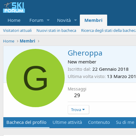
Home
Forum
Novità
Membri
Visitatori attuali
Nuovi stati in bacheca
Ricerca degli stati della bachec
Home
Membri
Gheroppa
G
New member
Iscritto dal
22 Gennaio 2018
Ultima volta visto
13 Marzo 20
Messaggi
29
Trova
Bacheca del profilo
Ultime attività
Contenuto
Su di me