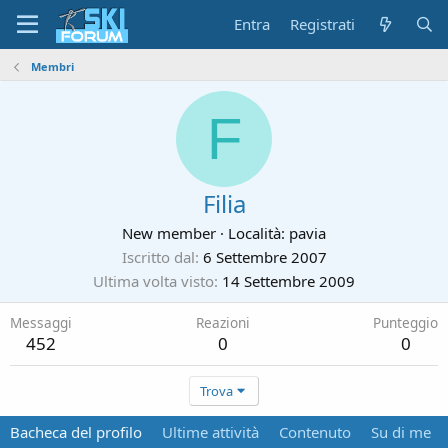
Entra
Registrati
Membri
F
Filia
New member
·
Località:
pavia
Iscritto dal
6 Settembre 2007
Ultima volta visto
14 Settembre 2009
Messaggi
Reazioni
Punteggio
452
0
0
Trova
Bacheca del profilo
Ultime attività
Contenuto
Su di me