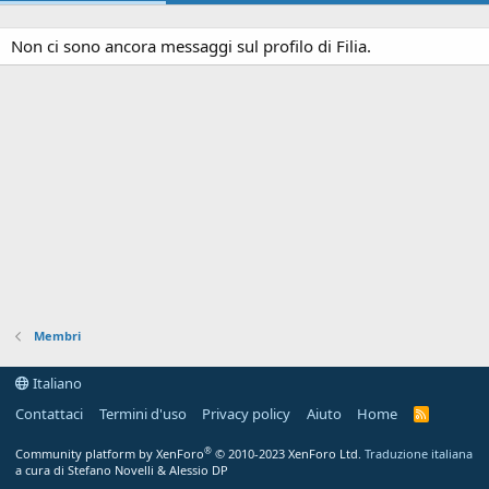
Non ci sono ancora messaggi sul profilo di Filia.
Membri
Italiano
Contattaci
Termini d'uso
Privacy policy
Aiuto
Home
R
S
S
®
Community platform by XenForo
© 2010-2023 XenForo Ltd.
Traduzione italiana
a cura di Stefano Novelli & Alessio DP