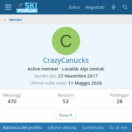
Entra
Registrati
Membri
C
CrazyCanucks
Active member
·
Località:
Alpi centrali
Iscritto dal
27 Novembre 2017
Ultima volta visto
11 Maggio 2026
Messaggi
Reazioni
Punteggio
470
53
28
Trova
Bacheca del profilo
Ultime attività
Contenuto
Su di me