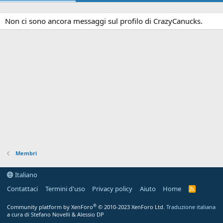
Non ci sono ancora messaggi sul profilo di CrazyCanucks.
Membri
Italiano
Contattaci
Termini d'uso
Privacy policy
Aiuto
Home
R
S
S
®
Community platform by XenForo
© 2010-2023 XenForo Ltd.
Traduzione italiana
a cura di Stefano Novelli & Alessio DP