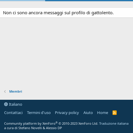
Non ci sono ancora messaggi sul profilo di gattolento.
Membri
Italiano
Contattaci
Termini d'uso
Privacy policy
Aiuto
Home
R
S
S
®
Community platform by XenForo
© 2010-2023 XenForo Ltd.
Traduzione italiana
a cura di Stefano Novelli & Alessio DP