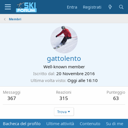
Entra
Registrati
Membri
gattolento
Well-known member
Iscritto dal
20 Novembre 2016
Ultima volta visto
Oggi alle 16:10
Messaggi
Reazioni
Punteggio
367
315
63
Trova
Bacheca del profilo
Ultime attività
Contenuto
Su di me