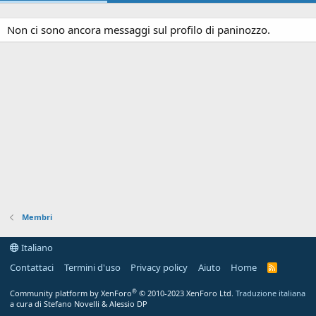
Non ci sono ancora messaggi sul profilo di paninozzo.
Membri
Italiano
Contattaci
Termini d'uso
Privacy policy
Aiuto
Home
R
S
S
®
Community platform by XenForo
© 2010-2023 XenForo Ltd.
Traduzione italiana
a cura di Stefano Novelli & Alessio DP