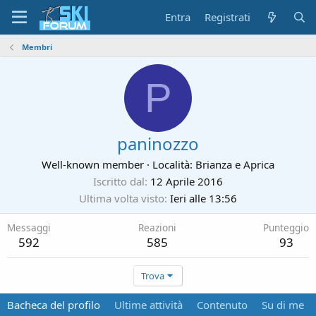
Entra
Registrati
Membri
P
paninozzo
Well-known member
·
Località:
Brianza e Aprica
Iscritto dal
12 Aprile 2016
Ultima volta visto
Ieri alle 13:56
Messaggi
Reazioni
Punteggio
592
585
93
Trova
Bacheca del profilo
Ultime attività
Contenuto
Su di me