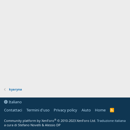
kyaryna
Italiano
Contattaci
Termini d'uso
Privacy policy
Aiuto
Home
R
S
S
®
Community platform by XenForo
© 2010-2023 XenForo Ltd.
Traduzione italiana
a cura di Stefano Novelli & Alessio DP