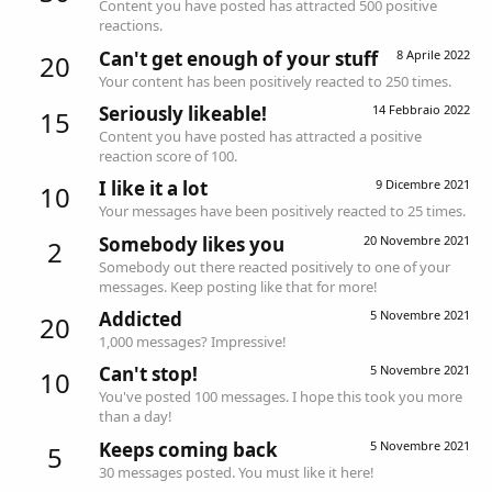
Content you have posted has attracted 500 positive
reactions.
Can't get enough of your stuff
8 Aprile 2022
20
Your content has been positively reacted to 250 times.
Seriously likeable!
14 Febbraio 2022
15
Content you have posted has attracted a positive
reaction score of 100.
I like it a lot
9 Dicembre 2021
10
Your messages have been positively reacted to 25 times.
Somebody likes you
20 Novembre 2021
2
Somebody out there reacted positively to one of your
messages. Keep posting like that for more!
Addicted
5 Novembre 2021
20
1,000 messages? Impressive!
Can't stop!
5 Novembre 2021
10
You've posted 100 messages. I hope this took you more
than a day!
Keeps coming back
5 Novembre 2021
5
30 messages posted. You must like it here!