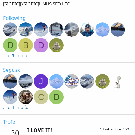
[SIGPIC][/SIGPIC]UNUS SED LEO
Following
D
B
D
... e 5 in più.
Seguaci
J
C
D
... e 4 in più.
Trofei
I LOVE IT!
13 Settembre 2022
30