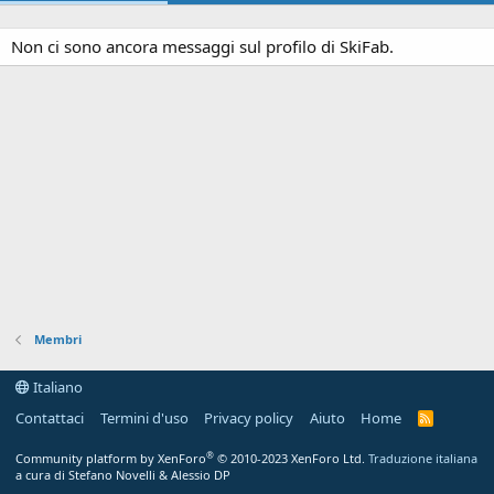
Non ci sono ancora messaggi sul profilo di SkiFab.
Membri
Italiano
Contattaci
Termini d'uso
Privacy policy
Aiuto
Home
R
S
S
®
Community platform by XenForo
© 2010-2023 XenForo Ltd.
Traduzione italiana
a cura di Stefano Novelli & Alessio DP