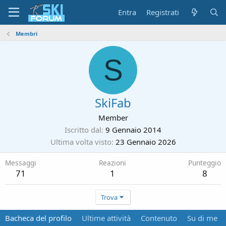
Entra
Registrati
Membri
S
SkiFab
Member
Iscritto dal
9 Gennaio 2014
Ultima volta visto
23 Gennaio 2026
Messaggi
Reazioni
Punteggio
71
1
8
Trova
Bacheca del profilo
Ultime attività
Contenuto
Su di me