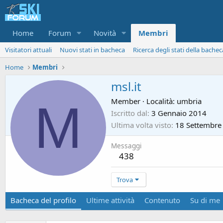
Home
Forum
Novità
Membri
Visitatori attuali
Nuovi stati in bacheca
Ricerca degli stati della bachec
Home
Membri
msl.it
M
Member
·
Località:
umbria
Iscritto dal
3 Gennaio 2014
Ultima volta visto
18 Settembre
Messaggi
438
Trova
Bacheca del profilo
Ultime attività
Contenuto
Su di me