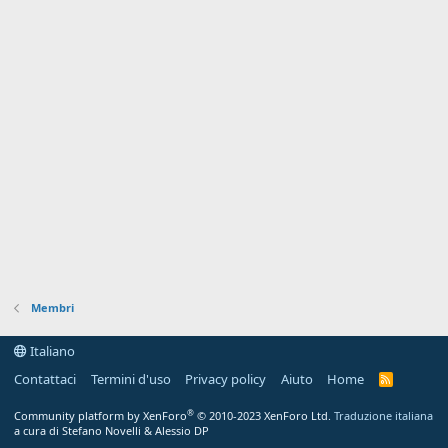
Membri
Italiano
Contattaci
Termini d'uso
Privacy policy
Aiuto
Home
R
S
S
®
Community platform by XenForo
© 2010-2023 XenForo Ltd.
Traduzione italiana
a cura di Stefano Novelli & Alessio DP