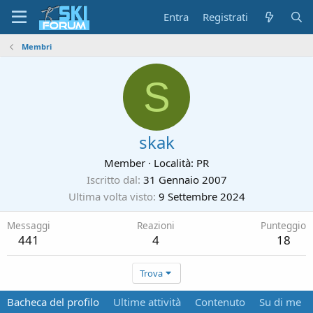
Entra
Registrati
Membri
S
skak
Member
·
Località:
PR
Iscritto dal
31 Gennaio 2007
Ultima volta visto
9 Settembre 2024
Messaggi
Reazioni
Punteggio
441
4
18
Trova
Bacheca del profilo
Ultime attività
Contenuto
Su di me