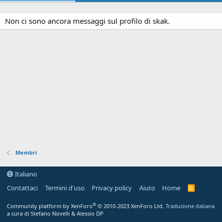
Non ci sono ancora messaggi sul profilo di skak.
Membri
Italiano
Contattaci
Termini d'uso
Privacy policy
Aiuto
Home
R
S
S
®
Community platform by XenForo
© 2010-2023 XenForo Ltd.
Traduzione italiana
a cura di Stefano Novelli & Alessio DP