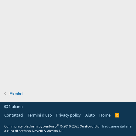
Membri
Italiano
Contattaci
Termini d'uso
Privacy policy
Aiuto
Home
R
S
S
®
Community platform by XenForo
© 2010-2023 XenForo Ltd.
Traduzione italiana
a cura di Stefano Novelli & Alessio DP