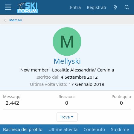
Entra
Registrati
Membri
M
Mellyski
New member
·
Località:
Alessandria/ Cervinia
Iscritto dal
4 Settembre 2012
Ultima volta visto
17 Gennaio 2019
Messaggi
Reazioni
Punteggio
2,442
0
0
Trova
Bacheca del profilo
Ultime attività
Contenuto
Su di me