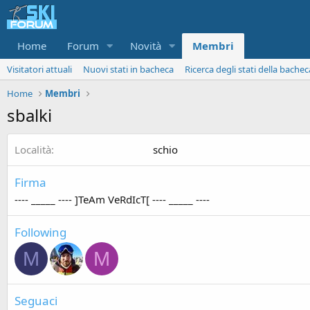
Home
Forum
Novità
Membri
Visitatori attuali
Nuovi stati in bacheca
Ricerca degli stati della bachec
Home
Membri
sbalki
Località
schio
Firma
---- _____ ---- ]TeAm VeRdIcT[ ---- _____ ----
Following
M
M
Seguaci