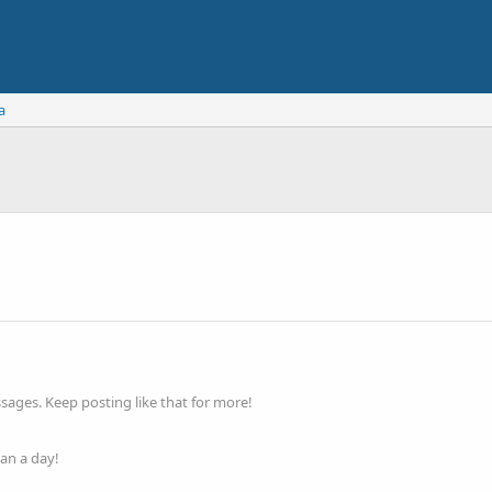
a
ages. Keep posting like that for more!
an a day!