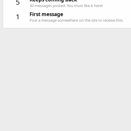
5
30 messages posted. You must like it here!
First message
1
Post a message somewhere on the site to receive this.