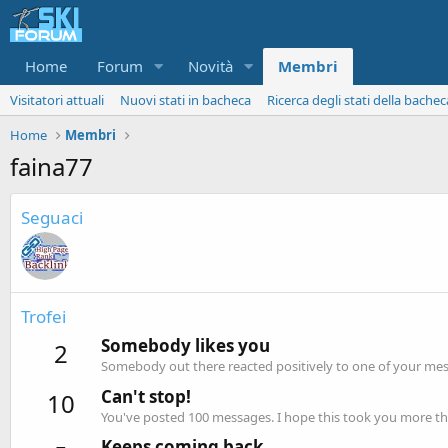
Home
Forum
Novità
Membri
Visitatori attuali
Nuovi stati in bacheca
Ricerca degli stati della bachec
Home
Membri
faina77
Seguaci
Trofei
Somebody likes you
2
Somebody out there reacted positively to one of your mess
Can't stop!
10
You've posted 100 messages. I hope this took you more th
Keeps coming back