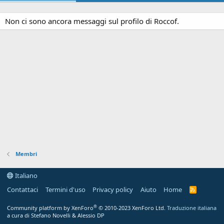
Non ci sono ancora messaggi sul profilo di Roccof.
Membri
Italiano
Contattaci
Termini d'uso
Privacy policy
Aiuto
Home
R
S
S
®
Community platform by XenForo
© 2010-2023 XenForo Ltd.
Traduzione italiana
a cura di Stefano Novelli & Alessio DP