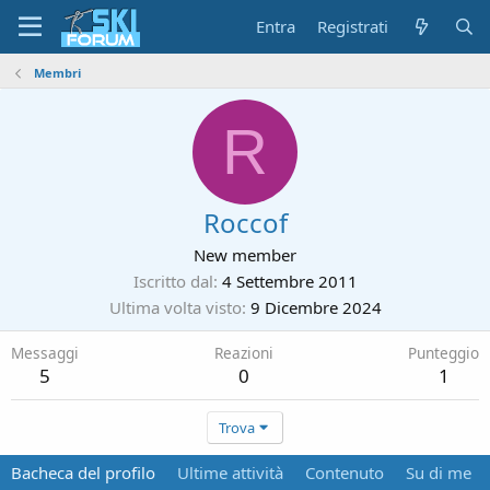
Entra
Registrati
Membri
R
Roccof
New member
Iscritto dal
4 Settembre 2011
Ultima volta visto
9 Dicembre 2024
Messaggi
Reazioni
Punteggio
5
0
1
Trova
Bacheca del profilo
Ultime attività
Contenuto
Su di me