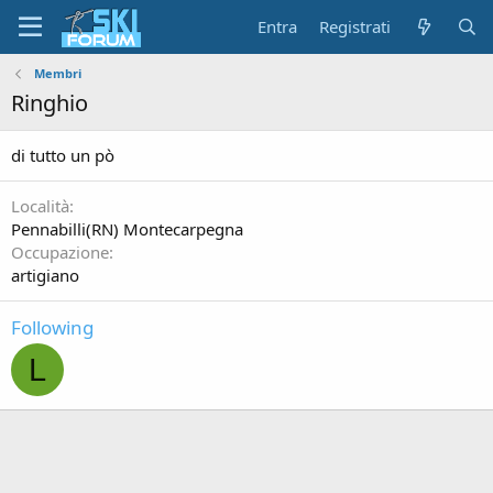
Entra
Registrati
Membri
Ringhio
di tutto un pò
Località
Pennabilli(RN) Montecarpegna
Occupazione
artigiano
Following
L