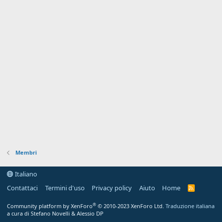
Membri
Italiano
Contattaci
Termini d'uso
Privacy policy
Aiuto
Home
R
S
S
®
Community platform by XenForo
© 2010-2023 XenForo Ltd.
Traduzione italiana
a cura di Stefano Novelli & Alessio DP