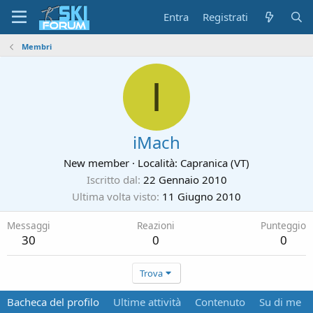
Entra
Registrati
Membri
I
iMach
New member
·
Località:
Capranica (VT)
Iscritto dal
22 Gennaio 2010
Ultima volta visto
11 Giugno 2010
Messaggi
Reazioni
Punteggio
30
0
0
Trova
Bacheca del profilo
Ultime attività
Contenuto
Su di me