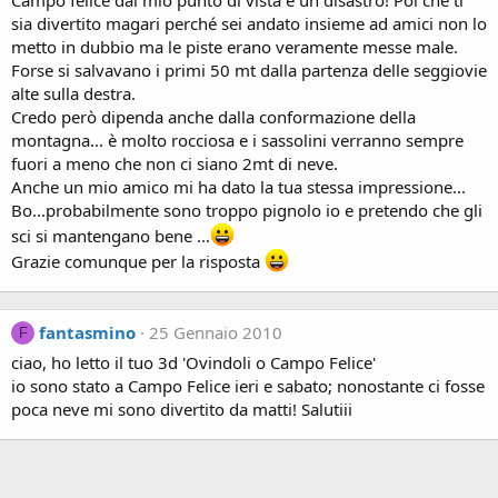
Campo felice dal mio punto di vista è un disastro! Poi che ti
sia divertito magari perché sei andato insieme ad amici non lo
metto in dubbio ma le piste erano veramente messe male.
Forse si salvavano i primi 50 mt dalla partenza delle seggiovie
alte sulla destra.
Credo però dipenda anche dalla conformazione della
montagna... è molto rocciosa e i sassolini verranno sempre
fuori a meno che non ci siano 2mt di neve.
Anche un mio amico mi ha dato la tua stessa impressione...
Bo...probabilmente sono troppo pignolo io e pretendo che gli
sci si mantengano bene ...
Grazie comunque per la risposta
fantasmino
25 Gennaio 2010
F
ciao, ho letto il tuo 3d 'Ovindoli o Campo Felice'
io sono stato a Campo Felice ieri e sabato; nonostante ci fosse
poca neve mi sono divertito da matti! Salutiii