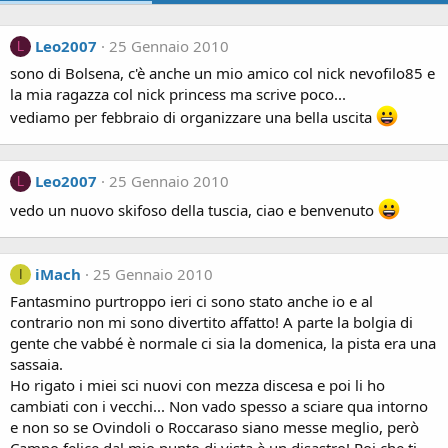
Leo2007
25 Gennaio 2010
L
sono di Bolsena, c'è anche un mio amico col nick nevofilo85 e
la mia ragazza col nick princess ma scrive poco...
vediamo per febbraio di organizzare una bella uscita
Leo2007
25 Gennaio 2010
L
vedo un nuovo skifoso della tuscia, ciao e benvenuto
iMach
25 Gennaio 2010
I
Fantasmino purtroppo ieri ci sono stato anche io e al
contrario non mi sono divertito affatto! A parte la bolgia di
gente che vabbé è normale ci sia la domenica, la pista era una
sassaia.
Ho rigato i miei sci nuovi con mezza discesa e poi li ho
cambiati con i vecchi... Non vado spesso a sciare qua intorno
e non so se Ovindoli o Roccaraso siano messe meglio, però