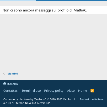
Non ci sono ancora messaggi sul profilo di MattiaC.
Membri
Italiano
Contattaci
Termini d'uso
Privacy policy
Aiuto
Home
R
S
S
®
Community platform by XenForo
© 2010-2023 XenForo Ltd.
Traduzione italiana
a cura di Stefano Novelli & Alessio DP