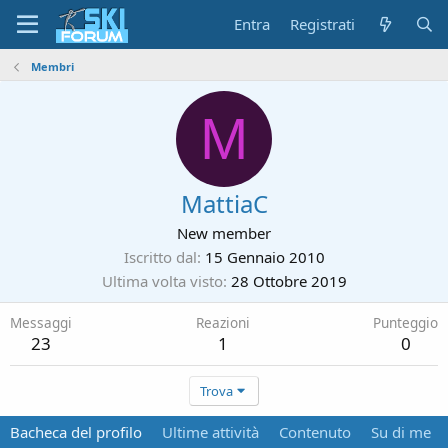
Entra
Registrati
Membri
M
MattiaC
New member
Iscritto dal
15 Gennaio 2010
Ultima volta visto
28 Ottobre 2019
Messaggi
Reazioni
Punteggio
23
1
0
Trova
Bacheca del profilo
Ultime attività
Contenuto
Su di me