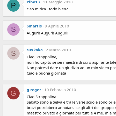
Pibe13
11 Maggio 2010
P
ciao mitica...todo bien?
Smartis
9 Aprile 2010
S
Auguri! Auguri! Auguri!
suxkaka
2 Marzo 2010
S
Ciao Stroppolina,
non ho capito se sei maestra di sci o aspirante ta
Non potresti dare un giudizio ad un mio video posta
Ciao e buona giornata
g.roger
10 Febbraio 2010
G
Ciao Stroppolina
Sabato sono a Selva e tra le varie scuole sono ori
bravi potrebbero annoiarsi se gli altri del grupp
maestro privato a giornata per tutti e 4 me, mia m