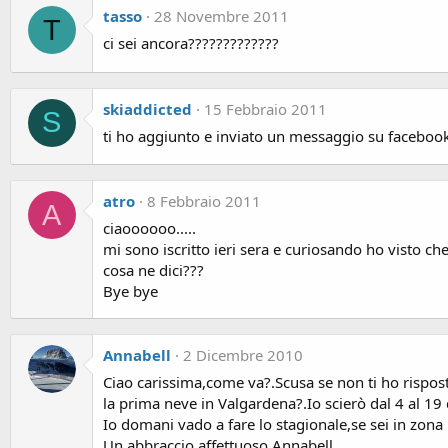
tasso
28 Novembre 2011
T
ci sei ancora?????????????
skiaddicted
15 Febbraio 2011
S
ti ho aggiunto e inviato un messaggio su facebook
atro
8 Febbraio 2011
A
ciaoooooo.....
mi sono iscritto ieri sera e curiosando ho visto ch
cosa ne dici???
Bye bye
Annabell
2 Dicembre 2010
Ciao carissima,come va?.Scusa se non ti ho rispos
la prima neve in Valgardena?.Io scierò dal 4 al 1
Io domani vado a fare lo stagionale,se sei in zona i
Un abbraccio affettuoso,Annabell