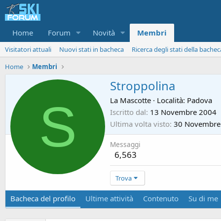
Home
Forum
Novità
Membri
Visitatori attuali
Nuovi stati in bacheca
Ricerca degli stati della bachec
Home
Membri
Stroppolina
S
La Mascotte
·
Località:
Padova
Iscritto dal
13 Novembre 2004
Ultima volta visto
30 Novembre
Messaggi
6,563
Trova
Bacheca del profilo
Ultime attività
Contenuto
Su di me