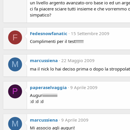
un livello argento avanzato-oro base io ed un arge
ci fa piacere sciare tutti insieme e che vorremmo 
simpatico?
Fedesnowfanatic
15 Settembre 2009
F
Complimenti per il test!!!!!!!
marcussiena
22 Maggio 2009
M
ma il nick lo hai deciso prima o dopo la stroppolat
paperaselvaggia
9 Aprile 2009
P
Auguriiiiiiiiiiiii
:d :d :d
marcussiena
9 Aprile 2009
M
Mi associo agli auguri!