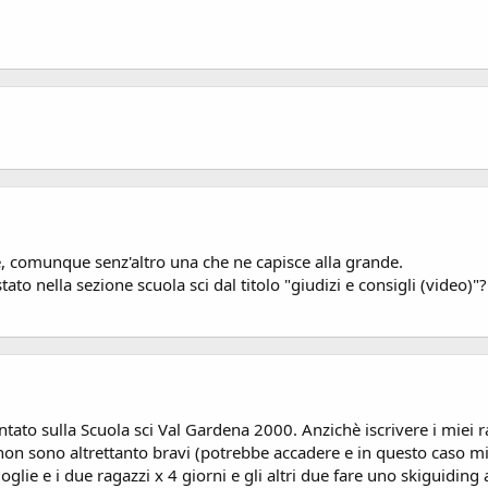
le, comunque senz'altro una che ne capisce alla grande.
to nella sezione scuola sci dal titolo "giudizi e consigli (video)"
entato sulla Scuola sci Val Gardena 2000. Anzichè iscrivere i mie
o non sono altrettanto bravi (potrebbe accadere e in questo caso 
oglie e i due ragazzi x 4 giorni e gli altri due fare uno skiguid