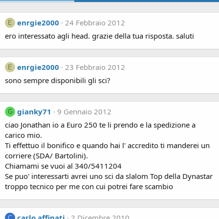
enrgie2000
24 Febbraio 2012
E
ero interessato agli head. grazie della tua risposta. saluti
enrgie2000
23 Febbraio 2012
E
sono sempre disponibili gli sci?
gianky71
9 Gennaio 2012
G
ciao Jonathan io a Euro 250 te li prendo e la spedizione a
carico mio.
Ti effettuo il bonifico e quando hai l' accredito ti manderei un
corriere (SDA/ Bartolini).
Chiamami se vuoi al 340/5411204
Se puo' interessarti avrei uno sci da slalom Top della Dynastar
troppo tecnico per me con cui potrei fare scambio
carlo affinati
2 Dicembre 2010
C