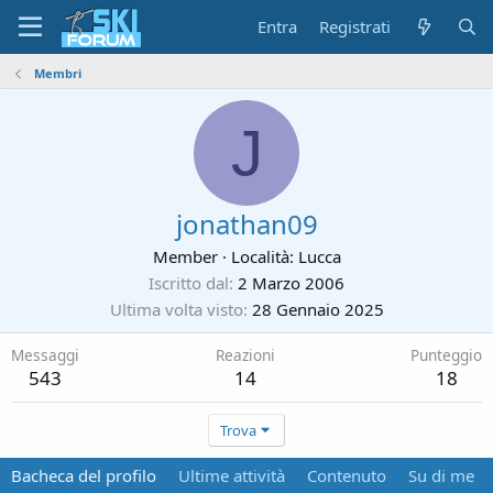
Entra
Registrati
Membri
J
jonathan09
Member
·
Località:
Lucca
Iscritto dal
2 Marzo 2006
Ultima volta visto
28 Gennaio 2025
Messaggi
Reazioni
Punteggio
543
14
18
Trova
Bacheca del profilo
Ultime attività
Contenuto
Su di me