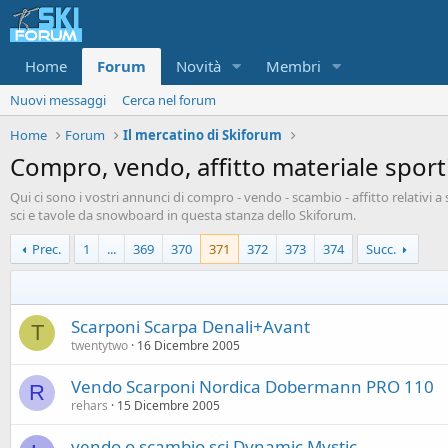
Home
Forum
Novità
Membri
Nuovi messaggi
Cerca nel forum
Home
Forum
Il mercatino di Skiforum
Compro, vendo, affitto materiale sporti
Qui ci sono i vostri annunci di compro - vendo - scambio - affitto relativi 
sci e tavole da snowboard in questa stanza dello Skiforum.
Prec.
1
...
369
370
371
372
373
374
Succ.
Scarponi Scarpa Denali+Avant
T
twentytwo
16 Dicembre 2005
Vendo Scarponi Nordica Dobermann PRO 110
R
rehars
15 Dicembre 2005
vendo o scambio sci Dynamic Mystic