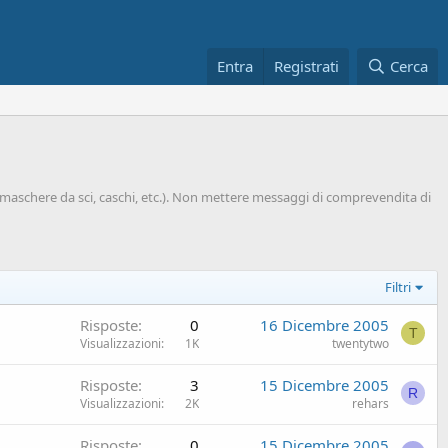
Entra
Registrati
Cerca
i, maschere da sci, caschi, etc.). Non mettere messaggi di comprevendita di
Filtri
Risposte
0
16 Dicembre 2005
T
Visualizzazioni
1K
twentytwo
Risposte
3
15 Dicembre 2005
R
Visualizzazioni
2K
rehars
Risposte
0
15 Dicembre 2005