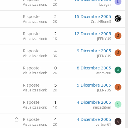
L
Visualizzazioni
2K
lucagali
Risposte
2
15 Dicembre 2005
Visualizzazioni
2K
CrasHBoneS
Risposte
2
12 Dicembre 2005
J
Visualizzazioni
1K
JEENYUS
Risposte
4
9 Dicembre 2005
J
Visualizzazioni
3K
JEENYUS
Risposte
0
8 Dicembre 2005
A
Visualizzazioni
2K
atomic80
Risposte
5
5 Dicembre 2005
J
Visualizzazioni
2K
JEENYUS
Risposte
1
4 Dicembre 2005
N
Visualizzazioni
1K
ninzattitom
C
Risposte
4
4 Dicembre 2005
V
h
Visualizzazioni
2K
verbier61