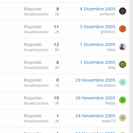
i
Risposte
8
4 Dicembre 2005
u
V
Visualizzazioni
2K
verbier61
s
o
Risposte
11
3 Dicembre 2005
J
Visualizzazioni
2K
JEENYUS
Risposte
12
1 Dicembre 2005
Visualizzazioni
6K
Fabio
Risposte
6
1 Dicembre 2005
D
Visualizzazioni
2K
drey
Risposte
0
29 Novembre 2005
N
Visualizzazioni
1K
ninzattitom
Risposte
10
26 Novembre 2005
R
Visualizzazioni
2K
Robby
Risposte
1
24 Novembre 2005
W
Visualizzazioni
2K
wakel73