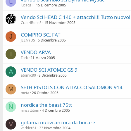
L
lucagali
15 Dicembre 2005
Vendo Sci HEAD C 140 + attacchi!!! Tutto nuovo!!
CrasHBoneS
15 Novembre 2005
COMPRO SCI FAT
J
JEENYUS
6 Dicembre 2005
VENDO ARVA
T
Tork
21 Marzo 2005
VENDO SCI ATOMIC GS 9
A
atomic80
8 Dicembre 2005
SETH PISTOLS CON ATTACCO SALOMON 914
M
meta
26 Ottobre 2005
nordica the beast 75tt
N
ninzattitom
4 Dicembre 2005
gotama nuovi ancora da bucare
V
verbier61
23 Novembre 2004