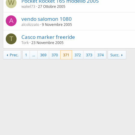
Pocket Rocket 165 modello 2005
W
wakel73
27 Ottobre 2005
vendo salomon 1080
A
alcolizzato
9 Novembre 2005
Casco marker freeride
T
Tork
23 Novembre 2005
Prec.
1
...
369
370
371
372
373
374
Succ.