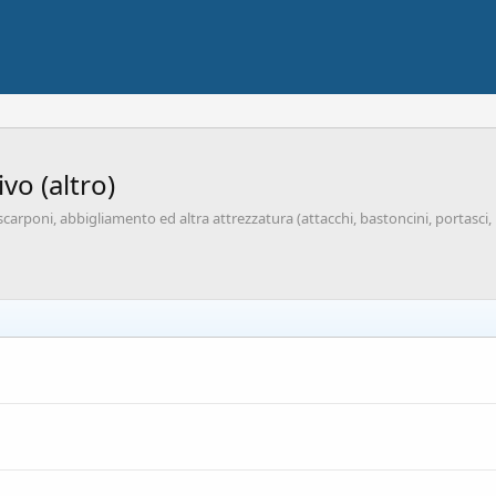
vo (altro)
a scarponi, abbigliamento ed altra attrezzatura (attacchi, bastoncini, portasc