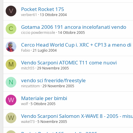
Pocket Rocket 175
V
verbier61
13 Ottobre 2004
Gotama 2006 191 ancora incelofanati vendo
C
ciccio powdermissile
14 Ottobre 2005
Cerco Head World Cup i. XRC + CP13 a meno di
Fabio
21 Luglio 2004
Vendo Scarponi ATOMIC T11 come nuovi
M
mitch55
29 Novembre 2005
vendo sci freeride/freestyle
N
ninzattitom
29 Novembre 2005
Materiale per bimbi
W
wolf
5 Ottobre 2005
Vendo Scarponi Salomon X-WAVE 8 - 2005 - mis
W
wakel73
5 Novembre 2005